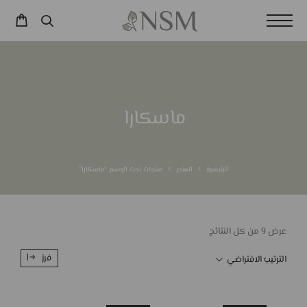
ماسكارا
الرئيسية
المتجر
منتجات تحت الوسم “ماسكارا”
عرض ⁦9⁩ من كل النتائج
فرز
الترتيب الافتراضي