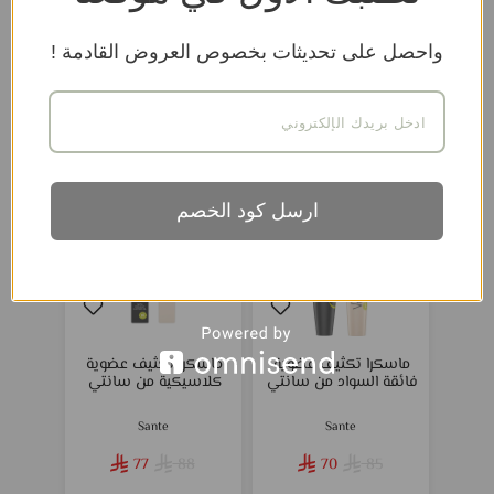
Benecos
Benecos
! واحصل على تحديثات بخصوص العروض القادمة
69
48
إضافة إلى السلة
إضافة إلى السلة
ارسل كود الخصم
-12%
-17%
ماسكرا تكثيف عضوية
ماسكرا تكثيف عضوية
فائقة السواد من سانتي
كلاسيكية من سانتي
Sante
Sante
77
88
70
85