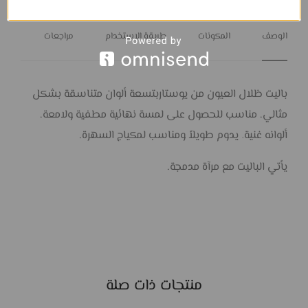
الوصف
المكونات
طريقة الاستخدام
مراجعات
باليت ظلال العيون من يوستاربتسعة ألوان متناسقة بشكل
مثالي. مناسب للحصول على لمسة نهائية مطفية ولامعة.
ألوانه غنية٬ يدوم طويلاً ومناسب لمكياج السهرة.
يأتي الباليت مع مرآة مدمجة.
منتجات ذات صلة