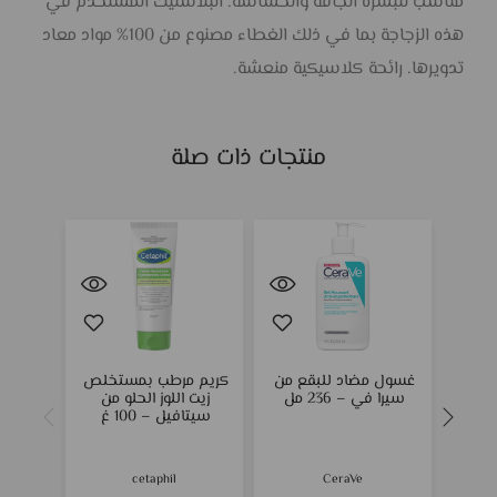
مناسب للبشرة الجافة والحساسة. البلاستيك المستخدم في
هذه الزجاجة بما في ذلك الغطاء مصنوع من 100% مواد معاد
تدويرها. رائحة كلاسيكية منعشة.
منتجات ذات صلة
غسول مضاد للبقع من
كريم مرطب بمستخلص
غسول
سيرا في – 236 مل
زيت اللوز الحلو من
العاد
سيتافيل – 100 غ
سيرا في
cetaphil
CeraVe