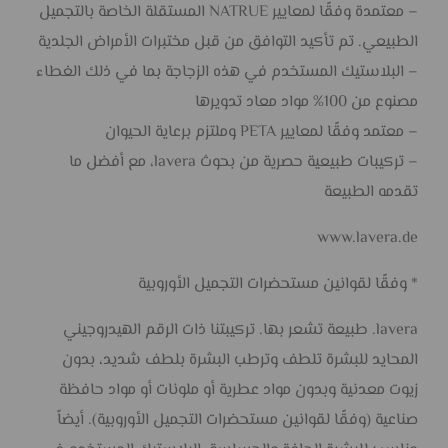
– معتمدة وفقًا لمعايير NATRUE المستقلة الخاصة بالتجميل
الطبيعي. تم تأكيد التوافق من قبل مختبرات الأمراض الجلدية
– البلاستيك المستخدم في هذه الزجاجة بما في ذلك الغطاء
مصنوع من 100% مواد معاد تدويرها
– معتمد وفقًا لمعايير PETA وملتزم برعاية الحيوان
– تركيبات طبيعية حصرية من بحوث lavera، مع أفضل ما
تقدمه الطبيعة
www.lavera.de
* وفقًا لقوانين مستحضرات التجميل الأوروبية
lavera. طبيعة تشعر بها. تركيبتنا ذات الرقم الهيدروجيني
المحايد للبشرة تلطف وترطب البشرة بلطف شديد، بدون
زيوت معدنية وبدون مواد عطرية أو ملونات أو مواد حافظة
صناعية (وفقًا لقوانين مستحضرات التجميل الأوروبية). أيضاً